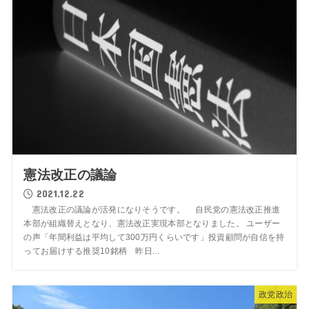
憲法改正の議論
2021.12.22
憲法改正の議論が活発になりそうです。 自民党の憲法改正推進
本部が組織替えとなり、憲法改正実現本部となりました。 ユーザー
の声「年間利益は平均して300万円くらいです」投資顧問が自信を持
ってお届けする推奨10銘柄 昨日...
政党政治