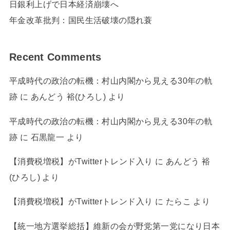
日銀利上げで日本経済崩壊へ
年金改革批判：国民生活破壊の隠れ蓑
Recent Comments
平成時代の政治の転機：村山内閣から見える30年の軌
跡
に
あんどう 裕(ひろし)
より
平成時代の政治の転機：村山内閣から見える30年の軌
跡
に
石黒龍一
より
【消費税増税】がTwitterトレンド入り
に
あんどう 裕
(ひろし)
より
【消費税増税】がTwitterトレンド入り
に
たらこ
より
【統一地方選挙総括】維新の会が野党第一党になり日本