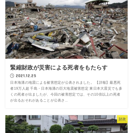
緊縮財政が災害による死者をもたらす
2021.12.25
日本海溝の地震による被害想定が公表されました。 【詳報】最悪死
者19万人超 千島・日本海溝の巨大地震被害想定 東日本大震災でも多
くの死者が出ましたが、今回の被害想定では、その10倍以上の死者
が出るおそれがあることが公表さ...
財政