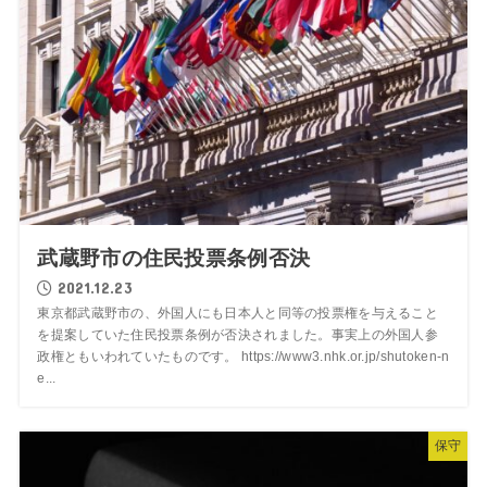
武蔵野市の住民投票条例否決
2021.12.23
東京都武蔵野市の、外国人にも日本人と同等の投票権を与えること
を提案していた住民投票条例が否決されました。事実上の外国人参
政権ともいわれていたものです。 https://www3.nhk.or.jp/shutoken-n
e...
保守