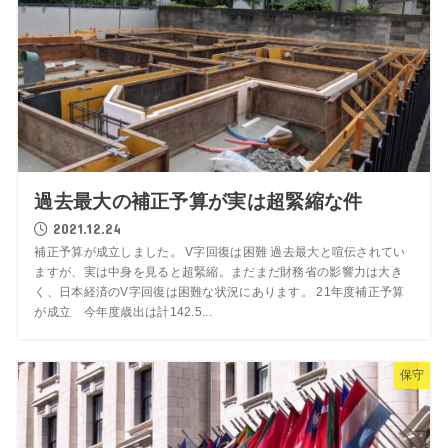
過去最大の補正予算が実は超緊縮な件
2021.12.24
補正予算が成立しました。 V字回復は困難 過去最大と喧伝されてい
ますが、実は中身を見ると超緊縮。まだまだ財務省の影響力は大き
く、日本経済のV字回復は困難な状況にあります。 21年度補正予算
が成立 今年度歳出は計142.5...
保守