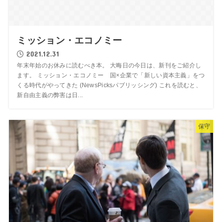
ミッション・エコノミー
2021.12.31
年末年始のお休みに読むべき本。 大晦日の今日は、新刊をご紹介し
ます。 ミッション・エコノミー 国×企業で「新しい資本主義」をつ
くる時代がやってきた (NewsPicksパブリッシング) これを読むと、
新自由主義の弊害は日...
保守