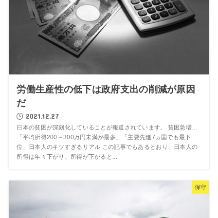
労働生産性の低下は政府支出の削減が原因
だ
2021.12.27
日本の貧困が深刻化していることが報道されています。 貧困急増…
「平均所得200～300万円未満が最多」「主要先進7ヵ国でも最下
位」日本人のキツすぎるリアル この記事でもあるとおり、日本人の
所得は年々下がり、所得が下がると...
保守