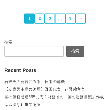
1
2
3
…
9
＞
検索
検索
Recent Posts
石破氏の発言にみる、日本の危機
【立憲民主党の終焉】野田代表・超緊縮宣言！
国の債務超過695兆円？財務省の「国の財務書類」作成
はムダな仕事である