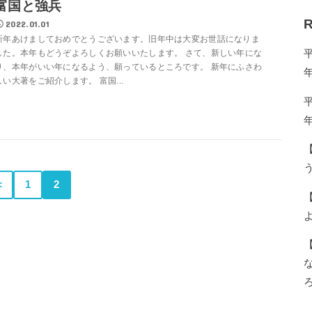
富国と強兵
R
2022.01.01
新年あけましておめでとうございます。旧年中は大変お世話になりま
した。本年もどうぞよろしくお願いいたします。 さて、新しい年にな
り、本年がいい年になるよう、願っているところです。 新年にふさわ
しい大著をご紹介します。 富国...
う
＜
1
2