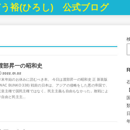
う裕(ひろし) 公式ブログ
渡部昇一の昭和史
R
2022.01.02
年末年始のお休みに読むべき本。 今日は渡部昇一の昭和史 正 新装版
(WAC BUNKO 338) 戦前の日本は、アジアの侵略をした悪の帝国で、
天皇主権で国民主権ではなく、民主主義も自由もなかった。敗戦によ
り自由と民主主...