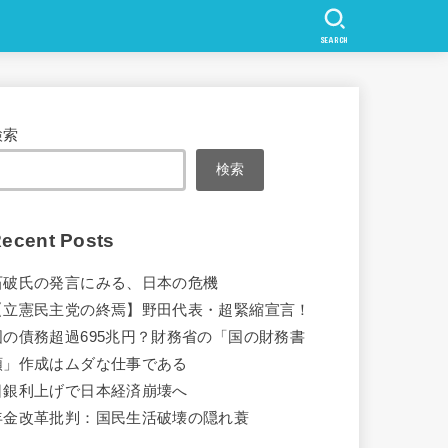
SEARCH
検索
検索
ecent Posts
石破氏の発言にみる、日本の危機
【立憲民主党の終焉】野田代表・超緊縮宣言！
国の債務超過695兆円？財務省の「国の財務書
類」作成はムダな仕事である
日銀利上げで日本経済崩壊へ
年金改革批判：国民生活破壊の隠れ蓑