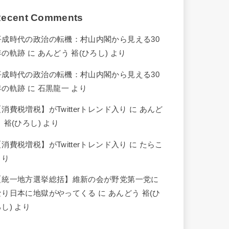
ecent Comments
平成時代の政治の転機：村山内閣から見える30
年の軌跡
に
あんどう 裕(ひろし)
より
平成時代の政治の転機：村山内閣から見える30
年の軌跡
に
石黒龍一
より
【消費税増税】がTwitterトレンド入り
に
あんど
 裕(ひろし)
より
【消費税増税】がTwitterトレンド入り
に
たらこ
より
【統一地方選挙総括】維新の会が野党第一党に
なり日本に地獄がやってくる
に
あんどう 裕(ひ
ろし)
より