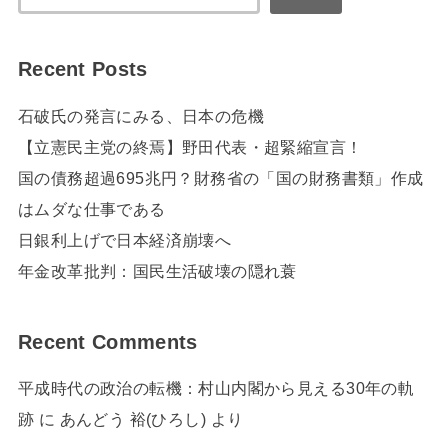
Recent Posts
石破氏の発言にみる、日本の危機
【立憲民主党の終焉】野田代表・超緊縮宣言！
国の債務超過695兆円？財務省の「国の財務書類」作成
はムダな仕事である
日銀利上げで日本経済崩壊へ
年金改革批判：国民生活破壊の隠れ蓑
Recent Comments
平成時代の政治の転機：村山内閣から見える30年の軌
跡
に
あんどう 裕(ひろし)
より