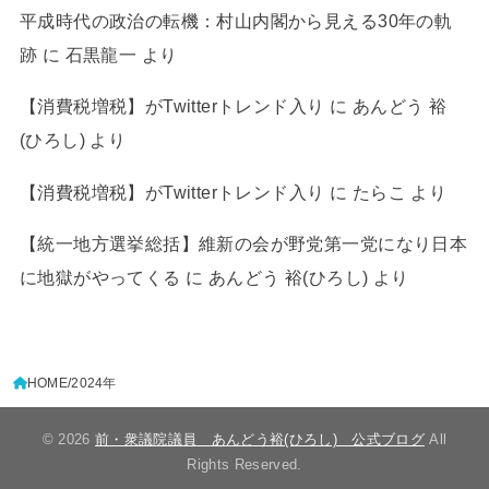
平成時代の政治の転機：村山内閣から見える30年の軌
跡
に
石黒龍一
より
【消費税増税】がTwitterトレンド入り
に
あんどう 裕
(ひろし)
より
【消費税増税】がTwitterトレンド入り
に
たらこ
より
【統一地方選挙総括】維新の会が野党第一党になり日本
に地獄がやってくる
に
あんどう 裕(ひろし)
より
HOME
2024年
© 2026
前・衆議院議員 あんどう裕(ひろし) 公式ブログ
All
Rights Reserved.