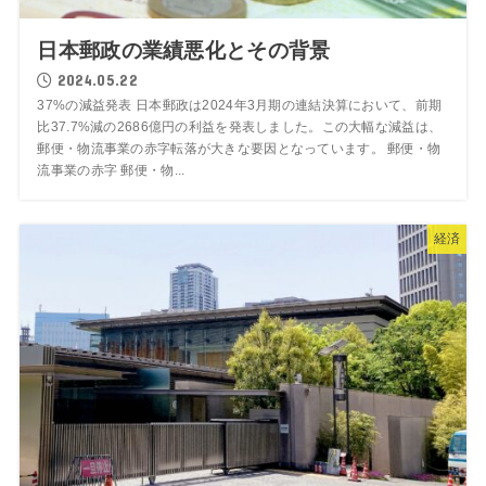
日本郵政の業績悪化とその背景
2024.05.22
37%の減益発表 日本郵政は2024年3月期の連結決算において、前期
比37.7%減の2686億円の利益を発表しました。この大幅な減益は、
郵便・物流事業の赤字転落が大きな要因となっています。 郵便・物
流事業の赤字 郵便・物...
経済