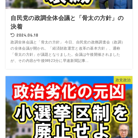
自民党の政調全体会議と「骨太の方針」の
決着
2024.06.18
政調全体会議と「骨太の方針」 今日、自民党の政務調査会（政調）
の全体会議が開かれ、「経済財政運営と改革の基本方針」、通称
「骨太の方針」が議題となりました。会議は午後開催されました
が、その内容が午後9時23分に早速新聞記事...
政党政治