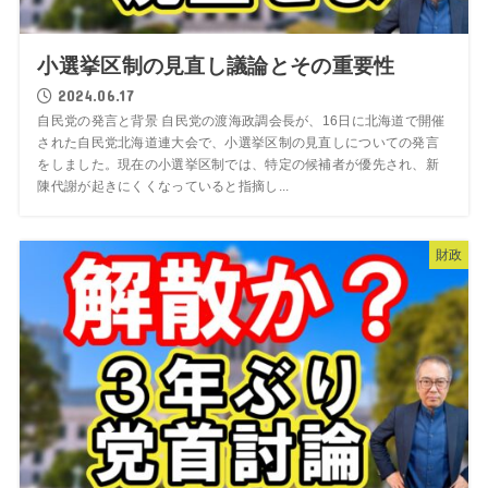
小選挙区制の見直し議論とその重要性
2024.06.17
自民党の発言と背景 自民党の渡海政調会長が、16日に北海道で開催
された自民党北海道連大会で、小選挙区制の見直しについての発言
をしました。現在の小選挙区制では、特定の候補者が優先され、新
陳代謝が起きにくくなっていると指摘し...
財政