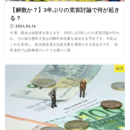
【解散か？】3年ぶりの党首討論で何が起き
る？
2024.06.16
今週、国会は会期末を迎えます。19日には3年ぶりの党首討論が行わ
れ、その後立憲民主党は内閣不信任案を提出する予定です。与党は
これを否決し、政治資金規正法改正案を通過させる見込みです。 自
民党内では財務省のシナリオ通りに骨...
経済