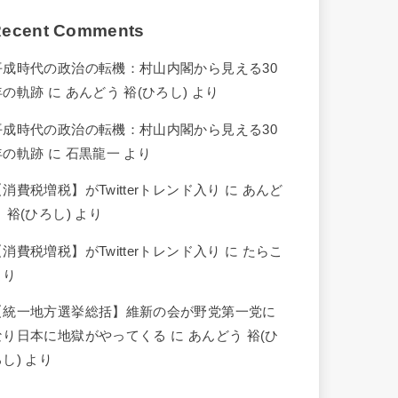
ecent Comments
平成時代の政治の転機：村山内閣から見える30
年の軌跡
に
あんどう 裕(ひろし)
より
平成時代の政治の転機：村山内閣から見える30
年の軌跡
に
石黒龍一
より
【消費税増税】がTwitterトレンド入り
に
あんど
 裕(ひろし)
より
【消費税増税】がTwitterトレンド入り
に
たらこ
より
【統一地方選挙総括】維新の会が野党第一党に
なり日本に地獄がやってくる
に
あんどう 裕(ひ
ろし)
より