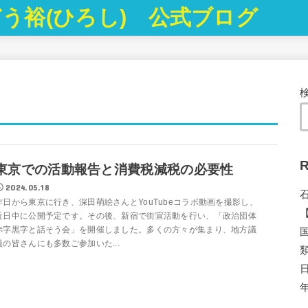
う裕(ひろし) 公式ブログ
R
東京での活動報告と消費税減税の必要性
2024.05.18
昨日から東京に行き、深田萌絵さんとYouTubeコラボ動画を撮影し、
近日中に公開予定です。その後、新宿で街宣活動を行い、「政治団体
赤字黒字と話そう会」を開催しました。多くの方々が集まり、地方議
員の皆さんにも多数ご参加いた...