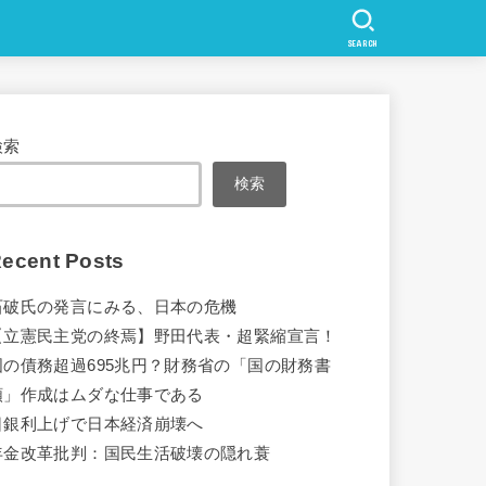
SEARCH
検索
検索
ecent Posts
石破氏の発言にみる、日本の危機
【立憲民主党の終焉】野田代表・超緊縮宣言！
国の債務超過695兆円？財務省の「国の財務書
類」作成はムダな仕事である
日銀利上げで日本経済崩壊へ
年金改革批判：国民生活破壊の隠れ蓑