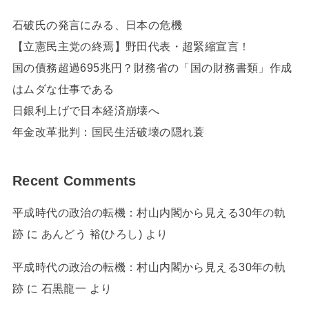
石破氏の発言にみる、日本の危機
【立憲民主党の終焉】野田代表・超緊縮宣言！
国の債務超過695兆円？財務省の「国の財務書類」作成
はムダな仕事である
日銀利上げで日本経済崩壊へ
年金改革批判：国民生活破壊の隠れ蓑
Recent Comments
平成時代の政治の転機：村山内閣から見える30年の軌
跡
に
あんどう 裕(ひろし)
より
平成時代の政治の転機：村山内閣から見える30年の軌
跡
に
石黒龍一
より