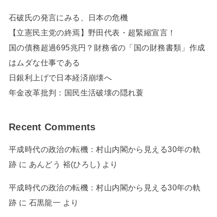
石破氏の発言にみる、日本の危機
【立憲民主党の終焉】野田代表・超緊縮宣言！
国の債務超過695兆円？財務省の「国の財務書類」作成
はムダな仕事である
日銀利上げで日本経済崩壊へ
年金改革批判：国民生活破壊の隠れ蓑
Recent Comments
平成時代の政治の転機：村山内閣から見える30年の軌
跡
に
あんどう 裕(ひろし)
より
平成時代の政治の転機：村山内閣から見える30年の軌
跡
に
石黒龍一
より