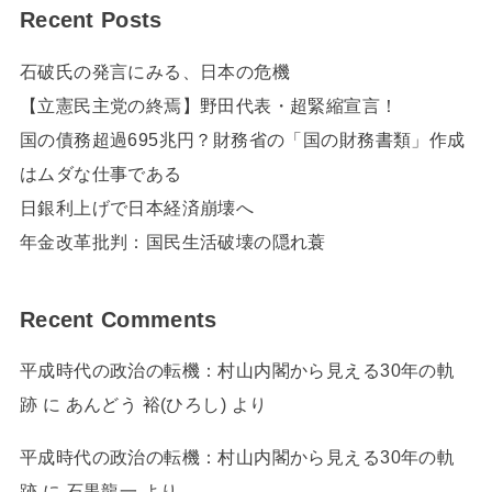
Recent Posts
石破氏の発言にみる、日本の危機
【立憲民主党の終焉】野田代表・超緊縮宣言！
国の債務超過695兆円？財務省の「国の財務書類」作成
はムダな仕事である
日銀利上げで日本経済崩壊へ
年金改革批判：国民生活破壊の隠れ蓑
Recent Comments
平成時代の政治の転機：村山内閣から見える30年の軌
跡
に
あんどう 裕(ひろし)
より
平成時代の政治の転機：村山内閣から見える30年の軌
跡
に
石黒龍一
より