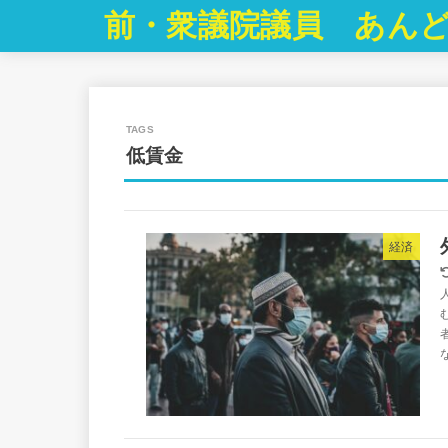
前・衆議院議員 あんど
低賃金
経済