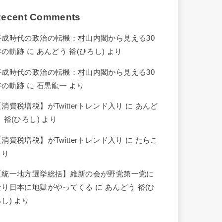
ecent Comments
平成時代の政治の転機：村山内閣から見える30
年の軌跡
に
あんどう 裕(ひろし)
より
平成時代の政治の転機：村山内閣から見える30
年の軌跡
に
石黒龍一
より
【消費税増税】がTwitterトレンド入り
に
あんど
 裕(ひろし)
より
【消費税増税】がTwitterトレンド入り
に
たらこ
より
【統一地方選挙総括】維新の会が野党第一党に
なり日本に地獄がやってくる
に
あんどう 裕(ひ
ろし)
より