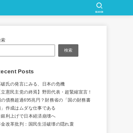
SEARCH
検索
検索
ecent Posts
石破氏の発言にみる、日本の危機
【立憲民主党の終焉】野田代表・超緊縮宣言！
国の債務超過695兆円？財務省の「国の財務書
類」作成はムダな仕事である
日銀利上げで日本経済崩壊へ
年金改革批判：国民生活破壊の隠れ蓑