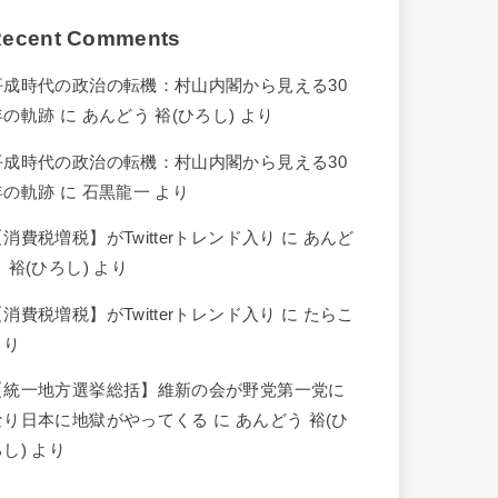
ecent Comments
平成時代の政治の転機：村山内閣から見える30
年の軌跡
に
あんどう 裕(ひろし)
より
平成時代の政治の転機：村山内閣から見える30
年の軌跡
に
石黒龍一
より
【消費税増税】がTwitterトレンド入り
に
あんど
 裕(ひろし)
より
【消費税増税】がTwitterトレンド入り
に
たらこ
より
【統一地方選挙総括】維新の会が野党第一党に
なり日本に地獄がやってくる
に
あんどう 裕(ひ
ろし)
より