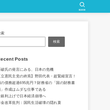
SEARCH
検索
検索
ecent Posts
石破氏の発言にみる、日本の危機
【立憲民主党の終焉】野田代表・超緊縮宣言！
国の債務超過695兆円？財務省の「国の財務書
類」作成はムダな仕事である
日銀利上げで日本経済崩壊へ
年金改革批判：国民生活破壊の隠れ蓑