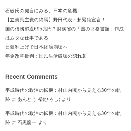
石破氏の発言にみる、日本の危機
【立憲民主党の終焉】野田代表・超緊縮宣言！
国の債務超過695兆円？財務省の「国の財務書類」作成
はムダな仕事である
日銀利上げで日本経済崩壊へ
年金改革批判：国民生活破壊の隠れ蓑
Recent Comments
平成時代の政治の転機：村山内閣から見える30年の軌
跡
に
あんどう 裕(ひろし)
より
平成時代の政治の転機：村山内閣から見える30年の軌
跡
に
石黒龍一
より