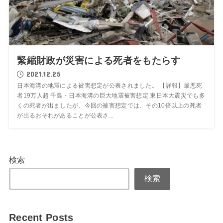
緊縮財政が災害による死者をもたらす
2021.12.25
日本海溝の地震による被害想定が公表されました。 【詳報】最悪死
者19万人超 千島・日本海溝の巨大地震被害想定 東日本大震災でも多
くの死者が出ましたが、今回の被害想定では、その10倍以上の死者
が出るおそれがあることが公表さ...
検索
検索
Recent Posts