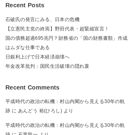
Recent Posts
石破氏の発言にみる、日本の危機
【立憲民主党の終焉】野田代表・超緊縮宣言！
国の債務超過695兆円？財務省の「国の財務書類」作成
はムダな仕事である
日銀利上げで日本経済崩壊へ
年金改革批判：国民生活破壊の隠れ蓑
Recent Comments
平成時代の政治の転機：村山内閣から見える30年の軌
跡
に
あんどう 裕(ひろし)
より
平成時代の政治の転機：村山内閣から見える30年の軌
跡
に
石黒龍一
より