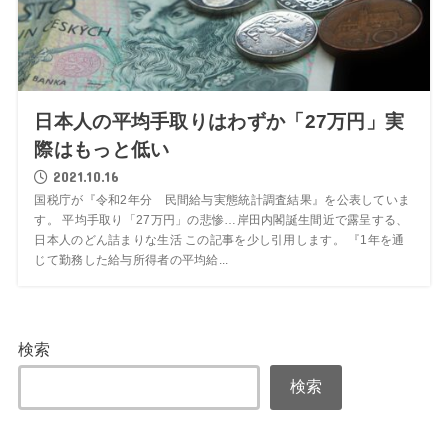
日本人の平均手取りはわずか「27万円」実
際はもっと低い
2021.10.16
国税庁が『令和2年分 民間給与実態統計調査結果』を公表していま
す。 平均手取り「27万円」の悲惨…岸田内閣誕生間近で露呈する、
日本人のどん詰まりな生活 この記事を少し引用します。 『1年を通
じて勤務した給与所得者の平均給...
検索
検索