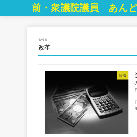
前・衆議院議員 あんど
改革
経済