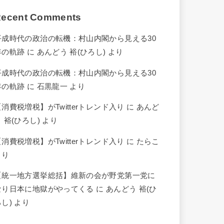
ecent Comments
平成時代の政治の転機：村山内閣から見える30
年の軌跡
に
あんどう 裕(ひろし)
より
平成時代の政治の転機：村山内閣から見える30
年の軌跡
に
石黒龍一
より
【消費税増税】がTwitterトレンド入り
に
あんど
 裕(ひろし)
より
【消費税増税】がTwitterトレンド入り
に
たらこ
より
【統一地方選挙総括】維新の会が野党第一党に
なり日本に地獄がやってくる
に
あんどう 裕(ひ
ろし)
より