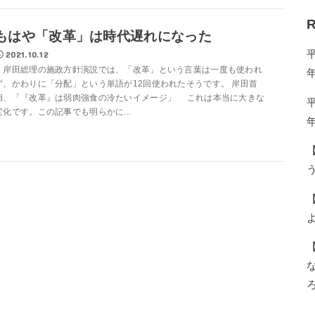
R
もはや「改革」は時代遅れになった
2021.10.12
岸田総理の施政方針演説では、「改革」という言葉は一度も使われ
ず、かわりに「分配」という単語が12回使われたそうです。 岸田首
相、「『改革』は弱肉強食の冷たいイメージ」 これは本当に大きな
変化です。この記事でも明らかに...
う