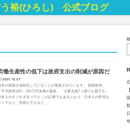
う裕(ひろし) 公式ブログ
R
労働生産性の低下は政府支出の削減が原因だ
2021.12.27
日本の貧困が深刻化していることが報道されています。 貧困急増…
「平均所得200～300万円未満が最多」「主要先進7ヵ国でも最下位」
日本人のキツすぎるリアル この記事でもあるとおり、日本人の所得は
年々下がり、所得が下がると...