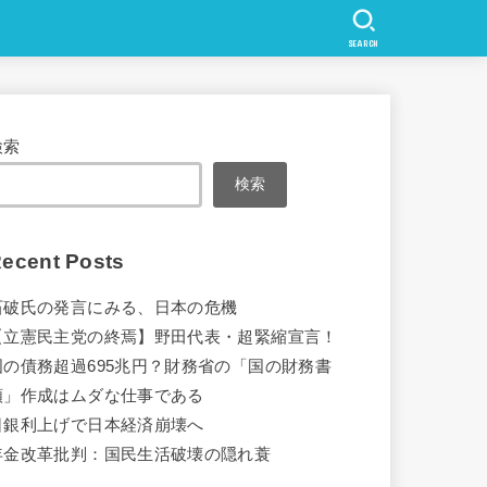
SEARCH
検索
検索
ecent Posts
石破氏の発言にみる、日本の危機
【立憲民主党の終焉】野田代表・超緊縮宣言！
国の債務超過695兆円？財務省の「国の財務書
類」作成はムダな仕事である
日銀利上げで日本経済崩壊へ
年金改革批判：国民生活破壊の隠れ蓑