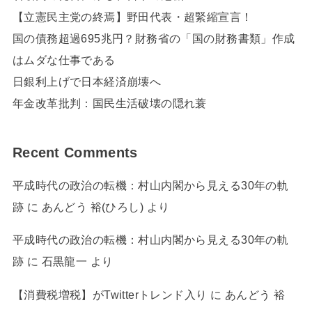
【立憲民主党の終焉】野田代表・超緊縮宣言！
国の債務超過695兆円？財務省の「国の財務書類」作成
はムダな仕事である
日銀利上げで日本経済崩壊へ
年金改革批判：国民生活破壊の隠れ蓑
Recent Comments
平成時代の政治の転機：村山内閣から見える30年の軌
跡
に
あんどう 裕(ひろし)
より
平成時代の政治の転機：村山内閣から見える30年の軌
跡
に
石黒龍一
より
【消費税増税】がTwitterトレンド入り
に
あんどう 裕