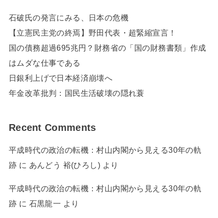
石破氏の発言にみる、日本の危機
【立憲民主党の終焉】野田代表・超緊縮宣言！
国の債務超過695兆円？財務省の「国の財務書類」作成
はムダな仕事である
日銀利上げで日本経済崩壊へ
年金改革批判：国民生活破壊の隠れ蓑
Recent Comments
平成時代の政治の転機：村山内閣から見える30年の軌
跡
に
あんどう 裕(ひろし)
より
平成時代の政治の転機：村山内閣から見える30年の軌
跡
に
石黒龍一
より