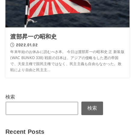
渡部昇一の昭和史
2022.01.02
年末年始のお休みに読むべき本。 今日は渡部昇一の昭和史 正 新装版
(WAC BUNKO 338) 戦前の日本は、アジアの侵略をした悪の帝国
で、天皇主権で国民主権ではなく、民主主義も自由もなかった。敗
戦により自由と民主主...
検索
検索
Recent Posts