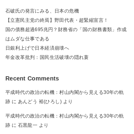
石破氏の発言にみる、日本の危機
【立憲民主党の終焉】野田代表・超緊縮宣言！
国の債務超過695兆円？財務省の「国の財務書類」作成
はムダな仕事である
日銀利上げで日本経済崩壊へ
年金改革批判：国民生活破壊の隠れ蓑
Recent Comments
平成時代の政治の転機：村山内閣から見える30年の軌
跡
に
あんどう 裕(ひろし)
より
平成時代の政治の転機：村山内閣から見える30年の軌
跡
に
石黒龍一
より