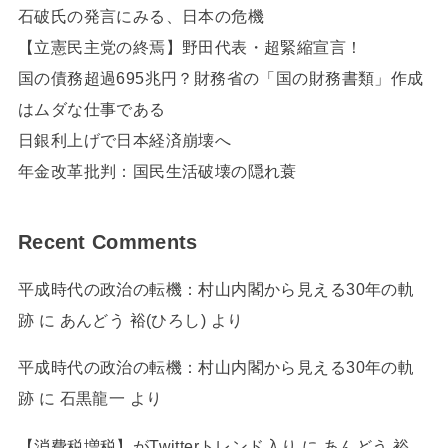
石破氏の発言にみる、日本の危機
【立憲民主党の終焉】野田代表・超緊縮宣言！
国の債務超過695兆円？財務省の「国の財務書類」作成
はムダな仕事である
日銀利上げで日本経済崩壊へ
年金改革批判：国民生活破壊の隠れ蓑
Recent Comments
平成時代の政治の転機：村山内閣から見える30年の軌
跡
に
あんどう 裕(ひろし)
より
平成時代の政治の転機：村山内閣から見える30年の軌
跡
に
石黒龍一
より
【消費税増税】がTwitterトレンド入り
に
あんどう 裕