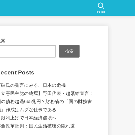
SEARCH
検索
検索
ecent Posts
石破氏の発言にみる、日本の危機
【立憲民主党の終焉】野田代表・超緊縮宣言！
国の債務超過695兆円？財務省の「国の財務書
類」作成はムダな仕事である
日銀利上げで日本経済崩壊へ
年金改革批判：国民生活破壊の隠れ蓑