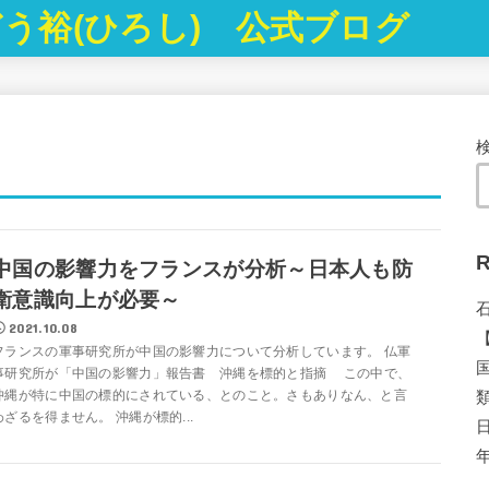
う裕(ひろし) 公式ブログ
R
中国の影響力をフランスが分析～日本人も防
衛意識向上が必要～
2021.10.08
フランスの軍事研究所が中国の影響力について分析しています。 仏軍
事研究所が「中国の影響力」報告書 沖縄を標的と指摘 この中で、
沖縄が特に中国の標的にされている、とのこと。さもありなん、と言
わざるを得ません。 沖縄が標的...