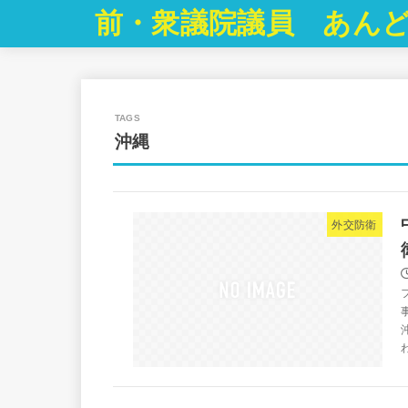
前・衆議院議員 あんど
沖縄
外交防衛