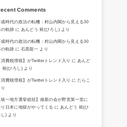
ecent Comments
平成時代の政治の転機：村山内閣から見える30
年の軌跡
に
あんどう 裕(ひろし)
より
平成時代の政治の転機：村山内閣から見える30
年の軌跡
に
石黒龍一
より
【消費税増税】がTwitterトレンド入り
に
あんど
 裕(ひろし)
より
【消費税増税】がTwitterトレンド入り
に
たらこ
より
【統一地方選挙総括】維新の会が野党第一党に
なり日本に地獄がやってくる
に
あんどう 裕(ひ
ろし)
より