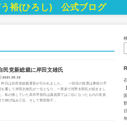
う裕(ひろし) 公式ブログ
R
自民党新総裁に岸田文雄氏
2021.09.30
昨日は自民党総裁選挙が行われました。 一回目の投票は事前の予
想を覆して岸田文雄氏が一位となり、一票差で河野太郎氏が続きまし
た。私の推していた高市早苗氏は議員票では二位になったものの党員
票で伸び悩み三位、そして野田聖子...