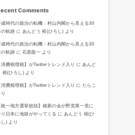
ecent Comments
平成時代の政治の転機：村山内閣から見える30
年の軌跡
に
あんどう 裕(ひろし)
より
平成時代の政治の転機：村山内閣から見える30
年の軌跡
に
石黒龍一
より
【消費税増税】がTwitterトレンド入り
に
あんど
 裕(ひろし)
より
【消費税増税】がTwitterトレンド入り
に
たらこ
より
【統一地方選挙総括】維新の会が野党第一党に
なり日本に地獄がやってくる
に
あんどう 裕(ひ
ろし)
より