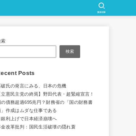
SEARCH
検索
検索
ecent Posts
石破氏の発言にみる、日本の危機
【立憲民主党の終焉】野田代表・超緊縮宣言！
国の債務超過695兆円？財務省の「国の財務書
類」作成はムダな仕事である
日銀利上げで日本経済崩壊へ
年金改革批判：国民生活破壊の隠れ蓑