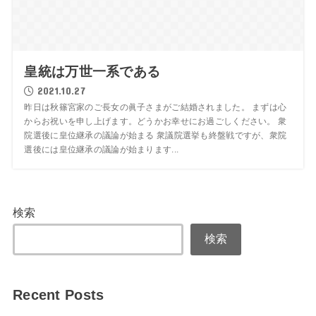
皇統は万世一系である
2021.10.27
昨日は秋篠宮家のご長女の眞子さまがご結婚されました。 まずは心
からお祝いを申し上げます。どうかお幸せにお過ごしください。 衆
院選後に皇位継承の議論が始まる 衆議院選挙も終盤戦ですが、衆院
選後には皇位継承の議論が始まります...
検索
検索
Recent Posts