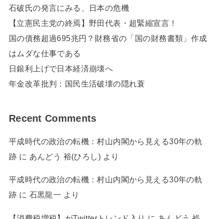
石破氏の発言にみる、日本の危機
【立憲民主党の終焉】野田代表・超緊縮宣言！
国の債務超過695兆円？財務省の「国の財務書類」作成
はムダな仕事である
日銀利上げで日本経済崩壊へ
年金改革批判：国民生活破壊の隠れ蓑
Recent Comments
平成時代の政治の転機：村山内閣から見える30年の軌
跡
に
あんどう 裕(ひろし)
より
平成時代の政治の転機：村山内閣から見える30年の軌
跡
に
石黒龍一
より
【消費税増税】がTwitterトレンド入り
に
あんどう 裕