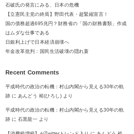
石破氏の発言にみる、日本の危機
【立憲民主党の終焉】野田代表・超緊縮宣言！
国の債務超過695兆円？財務省の「国の財務書類」作成
はムダな仕事である
日銀利上げで日本経済崩壊へ
年金改革批判：国民生活破壊の隠れ蓑
Recent Comments
平成時代の政治の転機：村山内閣から見える30年の軌
跡
に
あんどう 裕(ひろし)
より
平成時代の政治の転機：村山内閣から見える30年の軌
跡
に
石黒龍一
より
【消費税増税】がTwitterトレンド入り
に
あんどう 裕