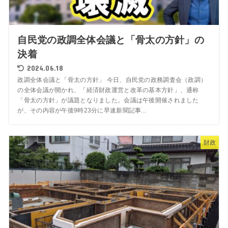
自民党の政調全体会議と「骨太の方針」の
決着
2024.06.18
政調全体会議と「骨太の方針」 今日、自民党の政務調査会（政調）
の全体会議が開かれ、「経済財政運営と改革の基本方針」、通称
「骨太の方針」が議題となりました。会議は午後開催されました
が、その内容が午後9時23分に早速新聞記事...
財政