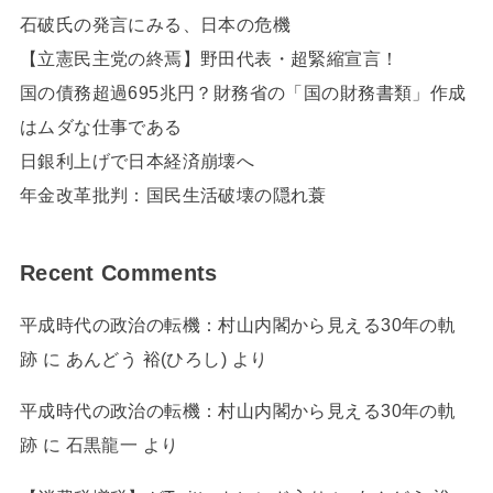
石破氏の発言にみる、日本の危機
【立憲民主党の終焉】野田代表・超緊縮宣言！
国の債務超過695兆円？財務省の「国の財務書類」作成
はムダな仕事である
日銀利上げで日本経済崩壊へ
年金改革批判：国民生活破壊の隠れ蓑
Recent Comments
平成時代の政治の転機：村山内閣から見える30年の軌
跡
に
あんどう 裕(ひろし)
より
平成時代の政治の転機：村山内閣から見える30年の軌
跡
に
石黒龍一
より