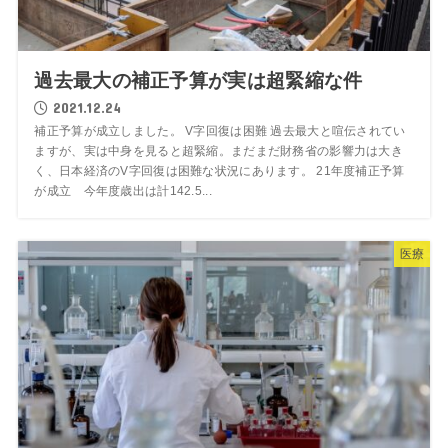
過去最大の補正予算が実は超緊縮な件
2021.12.24
補正予算が成立しました。 V字回復は困難 過去最大と喧伝されてい
ますが、実は中身を見ると超緊縮。まだまだ財務省の影響力は大き
く、日本経済のV字回復は困難な状況にあります。 21年度補正予算
が成立 今年度歳出は計142.5...
医療