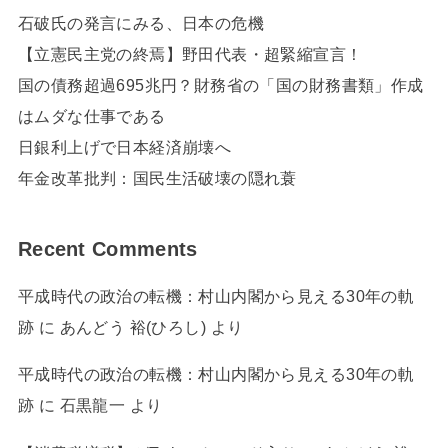
石破氏の発言にみる、日本の危機
【立憲民主党の終焉】野田代表・超緊縮宣言！
国の債務超過695兆円？財務省の「国の財務書類」作成
はムダな仕事である
日銀利上げで日本経済崩壊へ
年金改革批判：国民生活破壊の隠れ蓑
Recent Comments
平成時代の政治の転機：村山内閣から見える30年の軌
跡
に
あんどう 裕(ひろし)
より
平成時代の政治の転機：村山内閣から見える30年の軌
跡
に
石黒龍一
より