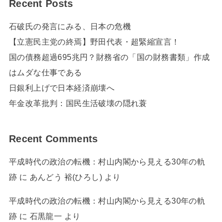
Recent Posts
石破氏の発言にみる、日本の危機
【立憲民主党の終焉】野田代表・超緊縮宣言！
国の債務超過695兆円？財務省の「国の財務書類」作成
はムダな仕事である
日銀利上げで日本経済崩壊へ
年金改革批判：国民生活破壊の隠れ蓑
Recent Comments
平成時代の政治の転機：村山内閣から見える30年の軌
跡
に
あんどう 裕(ひろし)
より
平成時代の政治の転機：村山内閣から見える30年の軌
跡
に
石黒龍一
より