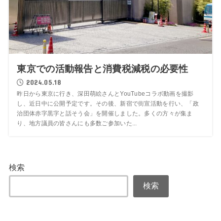
東京での活動報告と消費税減税の必要性
2024.05.18
昨日から東京に行き、深田萌絵さんとYouTubeコラボ動画を撮影
し、近日中に公開予定です。その後、新宿で街宣活動を行い、「政
治団体赤字黒字と話そう会」を開催しました。多くの方々が集ま
り、地方議員の皆さんにも多数ご参加いた...
検索
検索