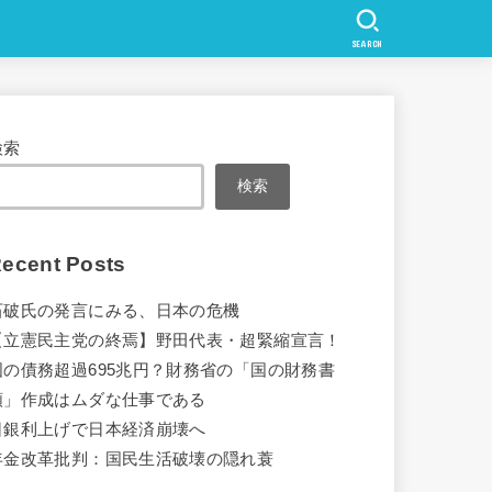
SEARCH
検索
検索
ecent Posts
石破氏の発言にみる、日本の危機
【立憲民主党の終焉】野田代表・超緊縮宣言！
国の債務超過695兆円？財務省の「国の財務書
類」作成はムダな仕事である
日銀利上げで日本経済崩壊へ
年金改革批判：国民生活破壊の隠れ蓑