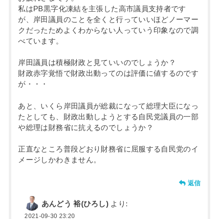
私はPB黒字化凍結を主張した高市議員支持者です
が、岸田議員のことを全くと行っていいほどノーマー
クだったためよくわからない人っていう印象なので調
べています。
岸田議員は積極財政と見ていいのでしょうか？
財政赤字覚悟で財政出動ってのは評価に値するのです
が・・・
あと、いくら岸田議員が総裁になって総理大臣になっ
たとしても、財政出動しようとする自民党議員の一部
や総理は財務省に抗えるのでしょうか？
正直なところ普段どおり財務省に屈服する自民党のイ
メージしかわきません。
返信
あんどう 裕(ひろし)
より:
2021-09-30 23:20