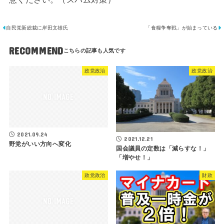
自民党新総裁に岸田文雄氏
「食糧争奪戦」が始まっている
RECOMMEND
政党政治
政党政治
2021.09.24
2021.12.21
野党がいい方向へ変化
国会議員の定数は「減らすな！」
「増やせ！」
政党政治
財政