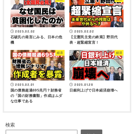
2025.02.02
2025.02.02
石破氏の発言にみる、日本の危
【立憲民主党の終焉】野田代
機
表・超緊縮宣言！
経済
経済
2025.02.01
2025.01.28
国の債務超過695兆円？財務省
日銀利上げで日本経済崩壊へ
の「国の財務書類」作成はムダ
な仕事である
検索