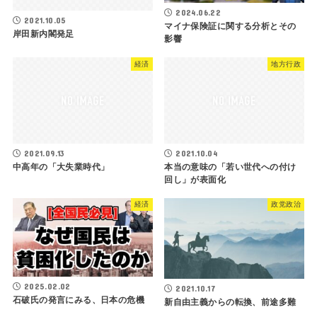
2024.06.22
2021.10.05
マイナ保険証に関する分析とその
岸田新内閣発足
影響
経済
地方行政
2021.09.13
2021.10.04
中高年の「大失業時代」
本当の意味の「若い世代への付け
回し」が表面化
経済
政党政治
2025.02.02
2021.10.17
石破氏の発言にみる、日本の危機
新自由主義からの転換、前途多難