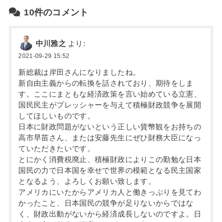
10件のコメント
中川雅之
より:
2021-09-29 15:52
新総裁は岸田さんになりましたね。
新自由主義からの転換を話されており、期待をしま
す。ここにまともな経済政策を言い始めている立憲、
国民民主がプレッシャーを与えて積極財政競争を展開
してほしいものです。
日本に財政問題がないという正しい貨幣観をお持ちの
高市早苗さん、または安藤先生にぜひ財務大臣になっ
ていただきたいです。
とにかく消費税廃止、積極財政によりこの勤勉な日本
国民の力で日本国を幸せで世界の模範となる民主国家
となるよう、よろしくお願い致します。
アメリカにいたからアメリカ人と働きっぷりを見てわ
かったこと、日本国民の競争が足りないからではな
く、財政出動がないから経済成長しないのですよ。日