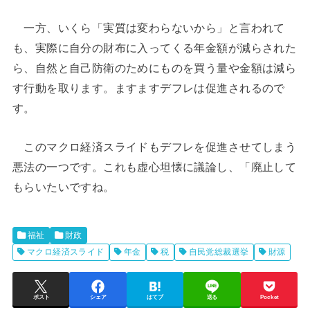
一方、いくら「実質は変わらないから」と言われて
も、実際に自分の財布に入ってくる年金額が減らされた
ら、自然と自己防衛のためにものを買う量や金額は減ら
す行動を取ります。ますますデフレは促進されるので
す。
このマクロ経済スライドもデフレを促進させてしまう
悪法の一つです。これも虚心坦懐に議論し、「廃止して
もらいたいですね。
福祉
財政
マクロ経済スライド
年金
税
自民党総裁選挙
財源
ポスト
シェア
はてブ
送る
Pocket