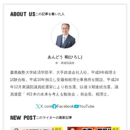
ABOUT US
あんどう 裕(ひろし)
前・衆議院議員
慶應義塾大学経済学部卒、大手鉄道会社入社。平成9年税理士
試験合格。平成10年独立し安藤裕税理士事務所を開設。平成24
年12月衆議院議員総選挙により初当選。以後３期連続当選。議
員連盟「 #日本の未来を考える勉強会 」前会長。税理士。
NEW POST
経済
経済