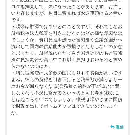
た。総裁は岸田氏に決まった様ですね。この記事やブ
ログを拝見して、気になったことがあります。お忙し
いと存じますが、お目に留まればお返事頂けると幸い
です。
・税金は財源ではないとのことですが、それでもなお
所得税や法人税等を引き上げるのはどの様な意図なの
でしょうか。費用負担を嫌った富裕層や企業が国外へ
流出して国内の供給能力が毀損されたりしないのかな
と思ったり、所得税はただでさえ累進課税のもと富裕
層の負担割合が高い中これ以上負担はおいそれと求め
られないのではと。
・特に富裕層は大多数の国民よりも消費額が高いです
よね。彼らの所得を引き下げると消費額が減りより一
層お金が回らなくなる(公務員の給料が下がると消費
しなくなり不況に繋がるというのと同じ考え)様なこ
とは起こらないのでしょうか。徴税は増やさずに国債
で財政支出してボトムアップはできないのでしょう
か。
返信