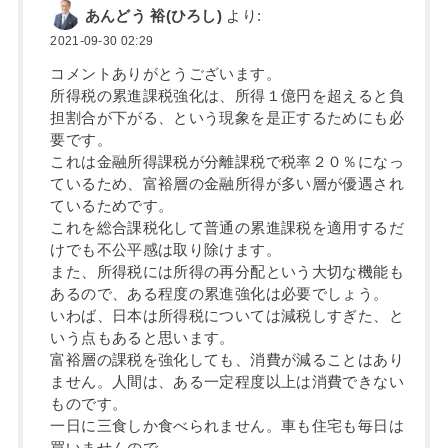
あんどう 裕(ひろし)
より:
2021-09-30 02:29
コメントありがとうございます。
所得税の累進課税強化は、所得１億円を超えると負
担割合が下がる、という現象を是正するためにも必
要です。
これは金融所得課税が分離課税で税率２０％になっ
ているため、富裕層の金融所得が多い層が優遇され
ているためです。
これを総合課税化して普通の累進課税を適用するだ
けでも不公平感は取り除けます。
また、所得税には所得の再分配という大切な機能も
あるので、ある程度の累進強化は必要でしょう。
いわば、日本は所得税については減税しすぎた、と
いう点もあると思います。
富裕層の課税を強化しても、消費が減ることはあり
ません。人間は、ある一定程度以上は消費できない
ものです。
一日に三食しか食べられません。車も住宅も毎日は