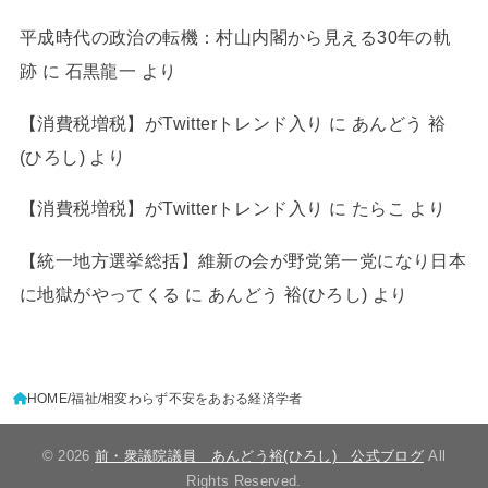
平成時代の政治の転機：村山内閣から見える30年の軌
跡
に
石黒龍一
より
【消費税増税】がTwitterトレンド入り
に
あんどう 裕
(ひろし)
より
【消費税増税】がTwitterトレンド入り
に
たらこ
より
【統一地方選挙総括】維新の会が野党第一党になり日本
に地獄がやってくる
に
あんどう 裕(ひろし)
より
HOME
福祉
相変わらず不安をあおる経済学者
© 2026
前・衆議院議員 あんどう裕(ひろし) 公式ブログ
All
Rights Reserved.