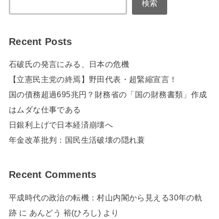
検索
Recent Posts
石破氏の発言にみる、日本の危機
【立憲民主党の終焉】野田代表・超緊縮宣言！
国の債務超過695兆円？財務省の「国の財務書類」作成
はムダな仕事である
日銀利上げで日本経済崩壊へ
年金改革批判：国民生活破壊の隠れ蓑
Recent Comments
平成時代の政治の転機：村山内閣から見える30年の軌
跡
に
あんどう 裕(ひろし)
より