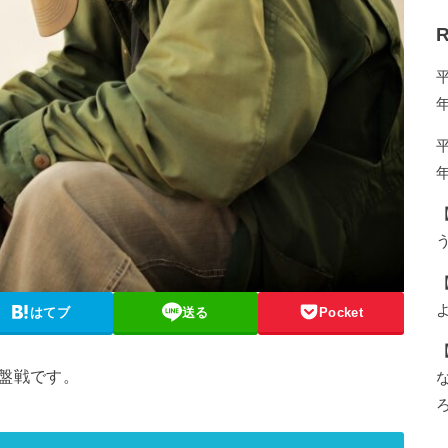
R
う
はてブ
送る
Pocket
盤戦です。