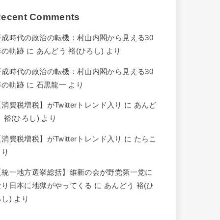
ecent Comments
平成時代の政治の転機：村山内閣から見える30
年の軌跡
に
あんどう 裕(ひろし)
より
平成時代の政治の転機：村山内閣から見える30
年の軌跡
に
石黒龍一
より
【消費税増税】がTwitterトレンド入り
に
あんど
 裕(ひろし)
より
【消費税増税】がTwitterトレンド入り
に
たらこ
より
【統一地方選挙総括】維新の会が野党第一党に
なり日本に地獄がやってくる
に
あんどう 裕(ひ
ろし)
より