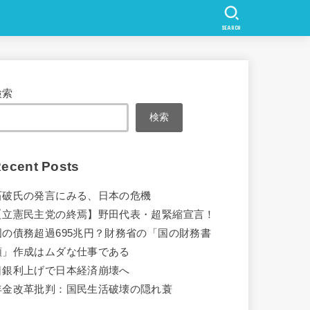
SEARCH
検索
検索
ecent Posts
石破氏の発言にみる、日本の危機
【立憲民主党の終焉】野田代表・超緊縮宣言！
国の債務超過695兆円？財務省の「国の財務書
類」作成はムダな仕事である
日銀利上げで日本経済崩壊へ
年金改革批判：国民生活破壊の隠れ蓑