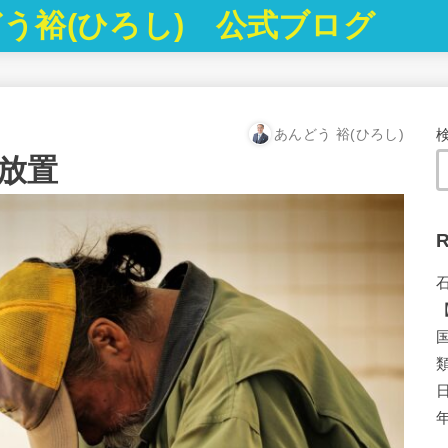
う裕(ひろし) 公式ブログ
あんどう 裕(ひろし)
放置
R