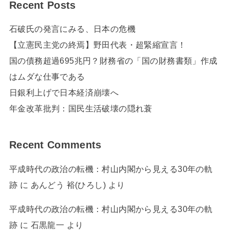
Recent Posts
石破氏の発言にみる、日本の危機
【立憲民主党の終焉】野田代表・超緊縮宣言！
国の債務超過695兆円？財務省の「国の財務書類」作成
はムダな仕事である
日銀利上げで日本経済崩壊へ
年金改革批判：国民生活破壊の隠れ蓑
Recent Comments
平成時代の政治の転機：村山内閣から見える30年の軌
跡
に
あんどう 裕(ひろし)
より
平成時代の政治の転機：村山内閣から見える30年の軌
跡
に
石黒龍一
より