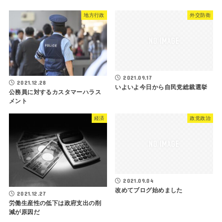
地方行政
外交防衛
2021.09.17
2021.12.28
いよいよ今日から自民党総裁選挙
公務員に対するカスタマーハラス
メント
経済
政党政治
2021.09.04
改めてブログ始めました
2021.12.27
労働生産性の低下は政府支出の削
減が原因だ