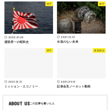
保守
保守
2021.12.12
2022.01.02
水道のない未来
渡部昇一の昭和史
保守
政党政治
2021.12.31
2021.09.12
ミッション・エコノミー
記者会見ノーカット動画
ABOUT US