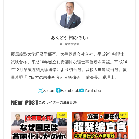
あんどう 裕(ひろし)
前・衆議院議員
慶應義塾大学経済学部卒、大手鉄道会社入社。平成9年税理士
試験合格。平成10年独立し安藤裕税理士事務所を開設。平成24
年12月衆議院議員総選挙により初当選。以後３期連続当選。議
員連盟「 #日本の未来を考える勉強会 」前会長。税理士。
NEW POST
経済
経済