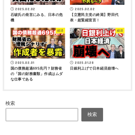
2025.02.02
2025.02.02
石破氏の発言にみる、日本の危
【立憲民主党の終焉】野田代
機
表・超緊縮宣言！
経済
経済
2025.02.01
2025.01.28
国の債務超過695兆円？財務省
日銀利上げで日本経済崩壊へ
の「国の財務書類」作成はムダ
な仕事である
検索
検索