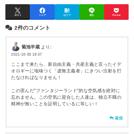
ポスト
シェア
はてブ
送る
Pocket
2件のコメント
菊池半蔵
より:
2021-10-30 19:37
ここまで来たら、新自由主義・共産主義と言ったイデ
オロギーに地味つく「虚無主義者」にきつい注射を打
たなければなりません！
この歪んだ”ファンタジーランド”的な空気感を絶対に
忘れません。この空気に迎合した人達は、独立不羈の
精神が無いことを証明しているに等しい！
返信