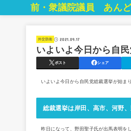
前・衆議院議員 あんど
2021.09.17
外交防衛
いよいよ今日から自民
ポスト
シェア
いよいよ今日から自民党総裁選挙が始ま
総裁選挙は岸田、高市、河野、
昨日になって、野田聖子氏が出馬表明をし