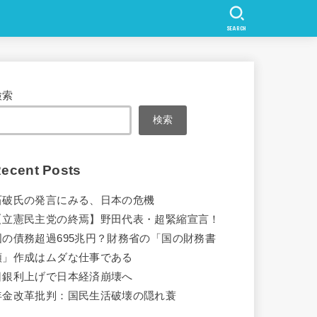
SEARCH
検索
検索
ecent Posts
石破氏の発言にみる、日本の危機
【立憲民主党の終焉】野田代表・超緊縮宣言！
国の債務超過695兆円？財務省の「国の財務書
類」作成はムダな仕事である
日銀利上げで日本経済崩壊へ
年金改革批判：国民生活破壊の隠れ蓑