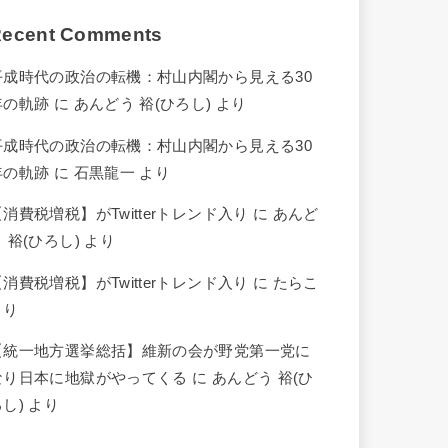
ecent Comments
平成時代の政治の転機：村山内閣から見える30
年の軌跡
に
あんどう 裕(ひろし)
より
平成時代の政治の転機：村山内閣から見える30
年の軌跡
に
石黒龍一
より
【消費税増税】がTwitterトレンド入り
に
あんど
 裕(ひろし)
より
【消費税増税】がTwitterトレンド入り
に
たらこ
より
【統一地方選挙総括】維新の会が野党第一党に
なり日本に地獄がやってくる
に
あんどう 裕(ひ
ろし)
より