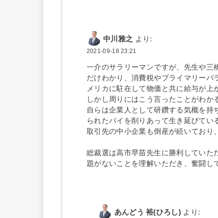
中川雅之
より:
2021-09-18 23:21
一介のサラリーマンですが、先生や三
だけわかり、消費税やプライマリーバ
メリカに駐在して物価と共に給与が上
しかし周りにはこう言ったことがわか
自らは企業人として研鑽する気概を持
られたパイを削りあって生き延びてい
取引先の中小企業も倒産が続いており
総裁選は高市早苗先生に勝利していた
題がないことを理解いただき、奮闘し
あんどう 裕(ひろし)
より: