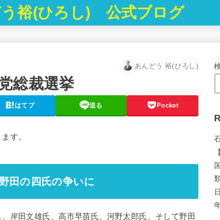
う裕(ひろし) 公式ブログ
あんどう 裕(ひろし)
党総裁選挙
はてブ
送る
Pocket
R
ります。
野田の四氏の争いに
、岸田文雄氏、高市早苗氏、河野太郎氏、そして野田