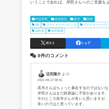
いうことであれば、岸田さんへのご支援を
外交防衛
政党政治
経済
財政
PB
プライマリーバランス
プライマリーバラ
自民党
赤字国債
ポスト
シェア
8件のコメント
辺見陽介
より:
2021-09-17 06:51
高市さんはちょっと暴走するのではないな
岸田さんはまだ財源論に不安があります。
今のところ高市さんが良いと思いますが、
良いのではと思っています。