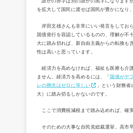
誰かの赤字は別の誰かの黒字になりますか
を拡大して国民に渡せば国民が豊かになり
岸田文雄さんも非常にいい発言をしておら
国債発行を容認しているものの、理解が不
大に踏み切れば、新自由主義からの転換も
性は高いと思っています。
経済力を高めなければ、福祉も医療も介護
ません。経済力を高めるには、「
国債がデ
レの懸念はゼロに等しい
」という財務省
大）に踏み切るしかないのです。
ここで消費税減税まで踏み込めれば、確実
そのための大事な自民党総裁選挙。高市早