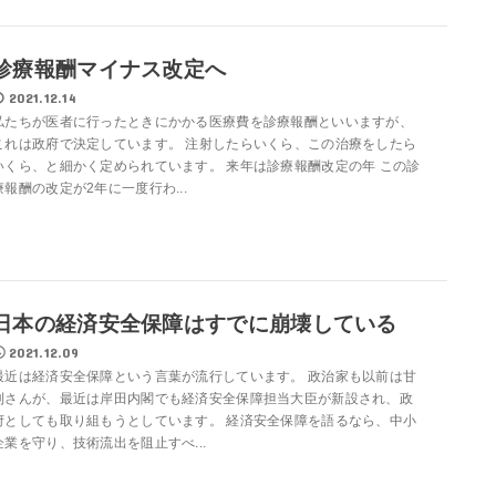
診療報酬マイナス改定へ
2021.12.14
私たちが医者に行ったときにかかる医療費を診療報酬といいますが、
これは政府で決定しています。 注射したらいくら、この治療をしたら
いくら、と細かく定められています。 来年は診療報酬改定の年 この診
療報酬の改定が2年に一度行わ...
日本の経済安全保障はすでに崩壊している
2021.12.09
最近は経済安全保障という言葉が流行しています。 政治家も以前は甘
利さんが、最近は岸田内閣でも経済安全保障担当大臣が新設され、政
府としても取り組もうとしています。 経済安全保障を語るなら、中小
企業を守り、技術流出を阻止すべ...