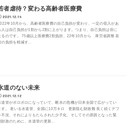
若者虐待？変わる高齢者医療費
2021.12.14
2022年10月から、高齢者医療費の自己負担が変わり、一定の収入があ
る人は自己負担が1割から2割に上がります。つまり、自己負担は倍に
なるのです。 75歳以上医療費2割負担、22年10月から 厚労省調整 若
者の負担を軽減す...
水道のない未来
2021.12.12
水道管がボロボロになっていて、断水の危機が日本全国で広がってい
ます。 老いる水道管、全国に13万キロ 更新阻む財政難 長く続くデフ
レ不況、それによりもたらされた少子化、そしてその原因となった緊
縮財政のために、水道管の更新...