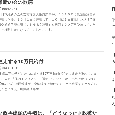
維新の会の欺瞞
R
2021.12.18
日本維新の会の吉村洋文大阪府知事が、２０１５年に衆議院議員を
辞職した際、１０月１日に辞職して、１０月に１日在職しただけで文
書交通通信滞在費（いわゆる文通費）を満額１００万円受給していた
ことは明らかになっていました。これ...
迷走する10万円給付
う
2021.12.17
18歳以下の子どもたちに対する10万円給付が迷走に迷走を重ねていま
す。 あの「俺のイタリアン」「俺のフレンチ」がご自宅で食べられる
【俺のEC】岸田総理が、全額現金で給付することも容認すると発言し
たことに加え、山際経済再生...
財政再建派の学者は、「どうなった財政破た