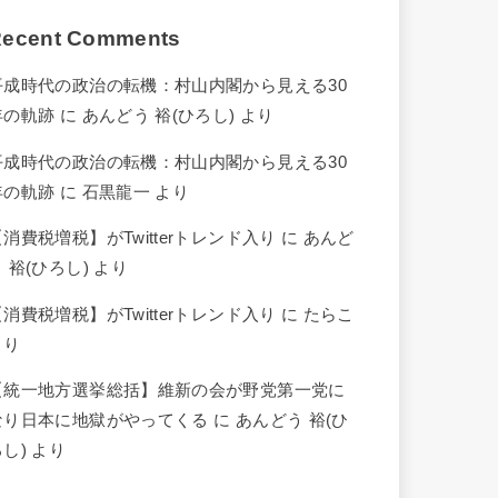
ecent Comments
平成時代の政治の転機：村山内閣から見える30
年の軌跡
に
あんどう 裕(ひろし)
より
平成時代の政治の転機：村山内閣から見える30
年の軌跡
に
石黒龍一
より
【消費税増税】がTwitterトレンド入り
に
あんど
 裕(ひろし)
より
【消費税増税】がTwitterトレンド入り
に
たらこ
より
【統一地方選挙総括】維新の会が野党第一党に
なり日本に地獄がやってくる
に
あんどう 裕(ひ
ろし)
より