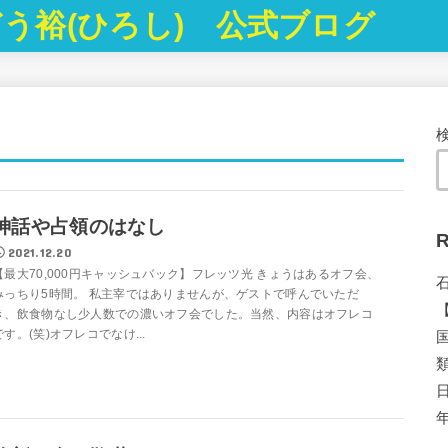
う裕(ひろし) 公式ブログ
神話や占領のはなし
R
2021.12.20
【最大70,000円キャッシュバック】フレッツ光 きょうはあるオフ会、
みっちり5時間。 私主宰ではありませんが、ゲストで呼んでいただ
き、飲食物なし少人数での濃いオフ会でした。当然、内容はオフレコ
です。(笑)オフレコでなけ...