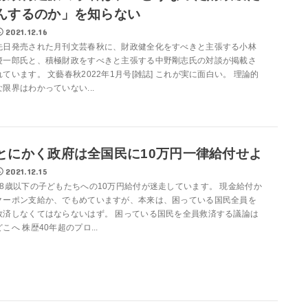
んするのか」を知らない
2021.12.16
先日発売された月刊文芸春秋に、財政健全化をすべきと主張する小林
慶一郎氏と、積極財政をすべきと主張する中野剛志氏の対談が掲載さ
れています。 文藝春秋2022年1月号[雑誌] これが実に面白い。 理論的
な限界はわかっていない...
とにかく政府は全国民に10万円一律給付せよ
2021.12.15
18歳以下の子どもたちへの10万円給付が迷走しています。 現金給付か
クーポン支給か、でもめていますが、本来は、困っている国民全員を
救済しなくてはならないはず。 困っている国民を全員救済する議論は
どこへ 株歴40年超のプロ...