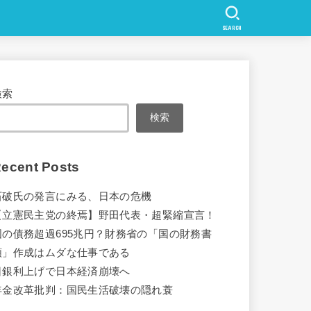
SEARCH
検索
検索
ecent Posts
石破氏の発言にみる、日本の危機
【立憲民主党の終焉】野田代表・超緊縮宣言！
国の債務超過695兆円？財務省の「国の財務書
類」作成はムダな仕事である
日銀利上げで日本経済崩壊へ
年金改革批判：国民生活破壊の隠れ蓑