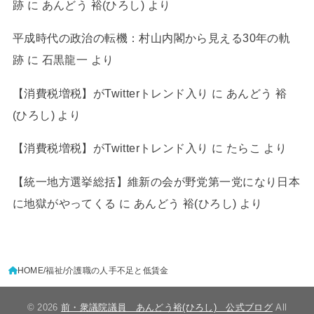
跡
に
あんどう 裕(ひろし)
より
平成時代の政治の転機：村山内閣から見える30年の軌
跡
に
石黒龍一
より
【消費税増税】がTwitterトレンド入り
に
あんどう 裕
(ひろし)
より
【消費税増税】がTwitterトレンド入り
に
たらこ
より
【統一地方選挙総括】維新の会が野党第一党になり日本
に地獄がやってくる
に
あんどう 裕(ひろし)
より
HOME
福祉
介護職の人手不足と低賃金
© 2026
前・衆議院議員 あんどう裕(ひろし) 公式ブログ
All