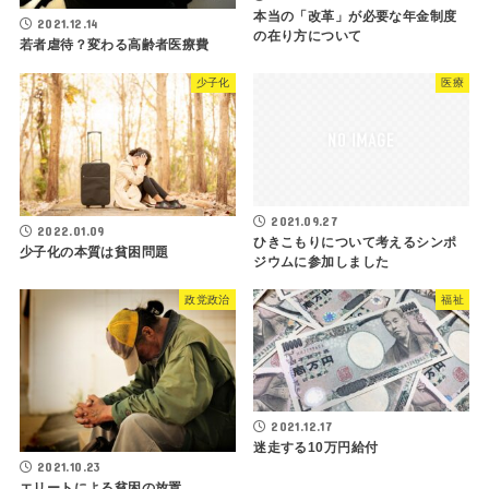
本当の「改革」が必要な年金制度
2021.12.14
の在り方について
若者虐待？変わる高齢者医療費
少子化
医療
2021.09.27
2022.01.09
ひきこもりについて考えるシンポ
少子化の本質は貧困問題
ジウムに参加しました
政党政治
福祉
2021.12.17
迷走する10万円給付
2021.10.23
エリートによる貧困の放置