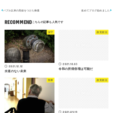
バブル以来の高値をつけた株価
改めてブログ始めました
RECOMMEND
保守
政党政治
2021.10.03
2021.12.12
令和の所得倍増は可能だ
水道のない未来
医療
政党政治
2021.09.19