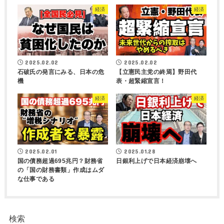
経済
経済
2025.02.02
2025.02.02
石破氏の発言にみる、日本の危
【立憲民主党の終焉】野田代
機
表・超緊縮宣言！
経済
経済
2025.02.01
2025.01.28
国の債務超過695兆円？財務省
日銀利上げで日本経済崩壊へ
の「国の財務書類」作成はムダ
な仕事である
検索