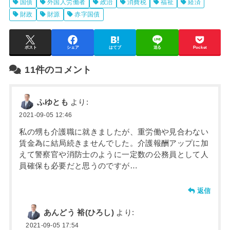
国債
外国人労働者
政治
消費税
福祉
経済
財政
財源
赤字国債
ポスト
シェア
はてブ
送る
Pocket
11件のコメント
ふゆとも
より:
2021-09-05 12:46
私の甥も介護職に就きましたが、重労働や見合わない
賃金為に結局続きませんでした。介護報酬アップに加
えて警察官や消防士のように一定数の公務員として人
員確保も必要だと思うのですが…
返信
あんどう 裕(ひろし)
より:
2021-09-05 17:54