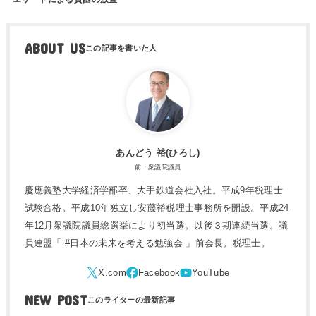
ABOUT US
あんどう 裕(ひろし)
前・衆議院議員
慶應義塾大学経済学部卒、大手鉄道会社入社。平成9年税理士
試験合格。平成10年独立し安藤裕税理士事務所を開設。平成24
年12月衆議院議員総選挙により初当選。以後３期連続当選。議
員連盟「 #日本の未来を考える勉強会 」前会長。税理士。
NEW POST