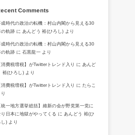
ecent Comments
平成時代の政治の転機：村山内閣から見える30
年の軌跡
に
あんどう 裕(ひろし)
より
平成時代の政治の転機：村山内閣から見える30
年の軌跡
に
石黒龍一
より
【消費税増税】がTwitterトレンド入り
に
あんど
 裕(ひろし)
より
【消費税増税】がTwitterトレンド入り
に
たらこ
より
【統一地方選挙総括】維新の会が野党第一党に
なり日本に地獄がやってくる
に
あんどう 裕(ひ
ろし)
より