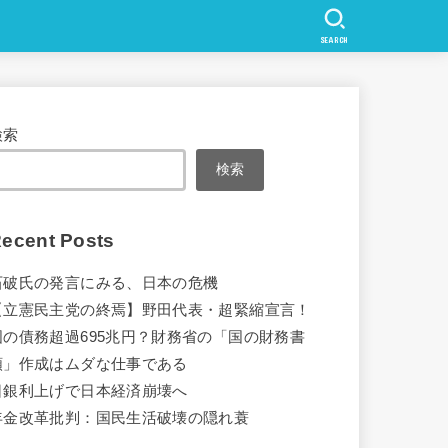
SEARCH
検索
検索
ecent Posts
石破氏の発言にみる、日本の危機
【立憲民主党の終焉】野田代表・超緊縮宣言！
国の債務超過695兆円？財務省の「国の財務書
類」作成はムダな仕事である
日銀利上げで日本経済崩壊へ
年金改革批判：国民生活破壊の隠れ蓑