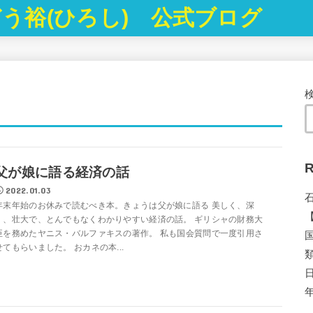
う裕(ひろし) 公式ブログ
R
父が娘に語る経済の話
2022.01.03
年末年始のお休みで読むべき本。きょうは父が娘に語る 美しく、深
く、壮大で、とんでもなくわかりやすい経済の話。 ギリシャの財務大
臣を務めたヤニス・バルファキスの著作。 私も国会質問で一度引用さ
せてもらいました。 おカネの本...