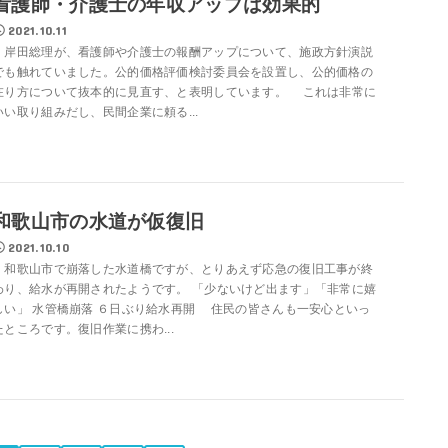
看護師・介護士の年収アップは効果的
2021.10.11
岸田総理が、看護師や介護士の報酬アップについて、施政方針演説
でも触れていました。公的価格評価検討委員会を設置し、公的価格の
在り方について抜本的に見直す、と表明しています。 これは非常に
いい取り組みだし、民間企業に頼る...
和歌山市の水道が仮復旧
2021.10.10
和歌山市で崩落した水道橋ですが、とりあえず応急の復旧工事が終
わり、給水が再開されたようです。 「少ないけど出ます」「非常に嬉
しい」 水管橋崩落 ６日ぶり給水再開 住民の皆さんも一安心といっ
たところです。復旧作業に携わ...