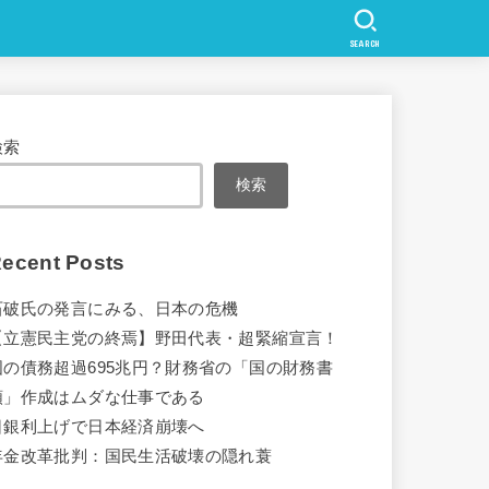
SEARCH
検索
検索
ecent Posts
石破氏の発言にみる、日本の危機
【立憲民主党の終焉】野田代表・超緊縮宣言！
国の債務超過695兆円？財務省の「国の財務書
類」作成はムダな仕事である
日銀利上げで日本経済崩壊へ
年金改革批判：国民生活破壊の隠れ蓑