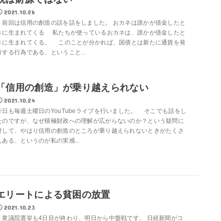
2021.10.26
前回は信用の創造の話を話をしました。 おカネは誰かが借金したと
きに生まれてくる 私たちが使っているおカネは、誰かが借金したと
きに生まれてくる。 このことが分かれば、国債とは新たに通貨を発
行する行為である、ということ...
「信用の創造」が乗り越えられない
2021.10.24
昨日も毎週土曜日のYouTubeライブを行いました。 そこでも話をし
たのですが、なぜ積極財政への理解が広がらないのか？という疑問に
対して、やはり信用の創造のところが乗り越えられないときがたくさ
んある、というのが私の実感...
エリートによる貧困の放置
2021.10.23
衆議院選挙も4日目が終わり、明日から中盤戦です。 日経新聞がコ