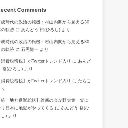
ecent Comments
平成時代の政治の転機：村山内閣から見える30
年の軌跡
に
あんどう 裕(ひろし)
より
平成時代の政治の転機：村山内閣から見える30
年の軌跡
に
石黒龍一
より
【消費税増税】がTwitterトレンド入り
に
あんど
 裕(ひろし)
より
【消費税増税】がTwitterトレンド入り
に
たらこ
より
【統一地方選挙総括】維新の会が野党第一党に
なり日本に地獄がやってくる
に
あんどう 裕(ひ
ろし)
より