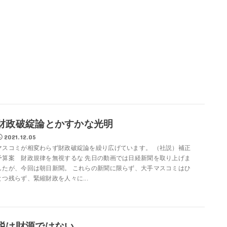
財政破綻論とかすかな光明
2021.12.05
マスコミが相変わらず財政破綻論を繰り広げています。 （社説）補正
予算案 財政規律を無視するな 先日の動画では日経新聞を取り上げま
したが、今回は朝日新聞。 これらの新聞に限らず、大手マスコミはひ
とつ残らず、緊縮財政を人々に...
税は財源ではない