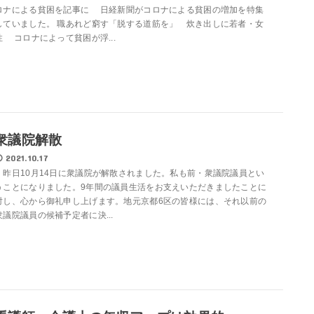
ロナによる貧困を記事に 日経新聞がコロナによる貧困の増加を特集
していました。 職あれど窮す「脱する道筋を」 炊き出しに若者・女
性 コロナによって貧困が浮...
衆議院解散
2021.10.17
昨日10月14日に衆議院が解散されました。私も前・衆議院議員とい
うことになりました。9年間の議員生活をお支えいただきましたことに
対し、心から御礼申し上げます。地元京都6区の皆様には、それ以前の
衆議院議員の候補予定者に決...