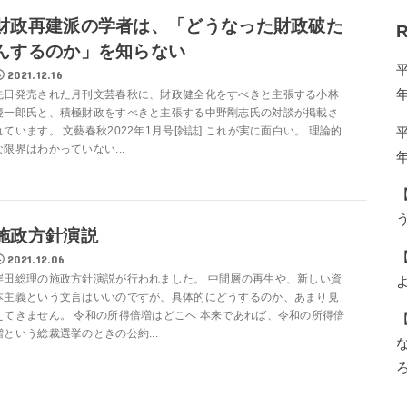
財政再建派の学者は、「どうなった財政破た
R
んするのか」を知らない
2021.12.16
先日発売された月刊文芸春秋に、財政健全化をすべきと主張する小林
慶一郎氏と、積極財政をすべきと主張する中野剛志氏の対談が掲載さ
れています。 文藝春秋2022年1月号[雑誌] これが実に面白い。 理論的
な限界はわかっていない...
う
施政方針演説
2021.12.06
岸田総理の施政方針演説が行われました。 中間層の再生や、新しい資
本主義という文言はいいのですが、具体的にどうするのか、あまり見
えてきません。 令和の所得倍増はどこへ 本来であれば、令和の所得倍
増という総裁選挙のときの公約...